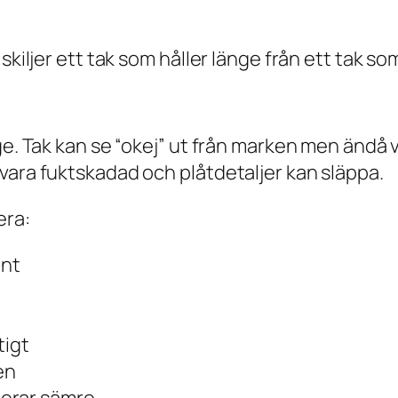
kiljer ett tak som håller länge från ett tak som
ge. Tak kan se “okej” ut från marken men ändå 
vara fuktskadad och plåtdetaljer kan släppa.
era:
mnt
tigt
en