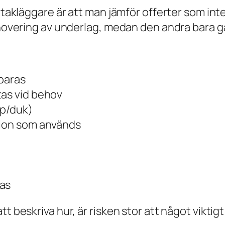
r takläggare är att man jämför offerter som int
enovering av underlag, medan den andra bara gä
sparas
tas vid behov
pp/duk)
sion som används
ras
t beskriva hur, är risken stor att något viktig