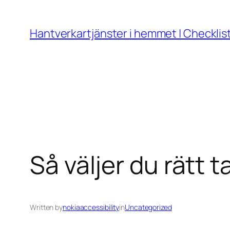
Skip
to
Hantverkartjänster i hemmet | Checklis
content
Så väljer du rätt 
Written by
nokiaaccessibility
in
Uncategorized