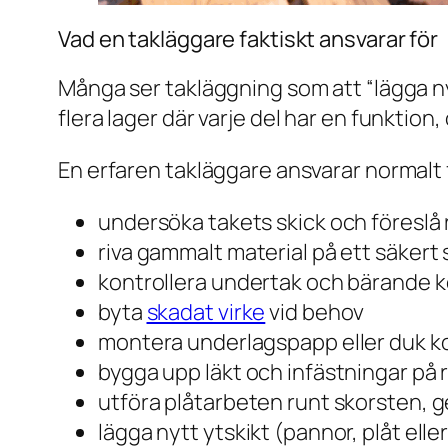
Vad en takläggare faktiskt ansvarar för
Många ser takläggning som att “lägga n
flera lager där varje del har en funktio
En erfaren takläggare ansvarar normalt f
undersöka takets skick och föreslå 
riva gammalt material på ett säkert 
kontrollera undertak och bärande 
byta
skadat virke
vid behov
montera underlagspapp eller duk k
bygga upp läkt och infästningar på r
utföra plåtarbeten runt skorsten, 
lägga nytt ytskikt (pannor, plåt elle