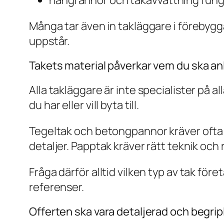
hängrännor och takavvattning fun
Många tar även in takläggare i förebyggan
uppstår.
Takets material påverkar vem du ska anl
Alla takläggare är inte specialister på a
du har eller vill byta till.
Tegeltak och betongpannor kräver ofta n
detaljer. Papptak kräver rätt teknik och 
Fråga därför alltid vilken typ av tak fö
referenser.
Offerten ska vara detaljerad och begrip