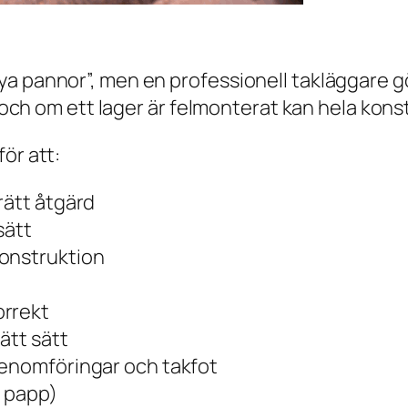
ya pannor”, men en professionell takläggare g
n, och om ett lager är felmonterat kan hela kon
ör att:
rätt åtgärd
sätt
konstruktion
orrekt
ätt sätt
genomföringar och takfot
r papp)