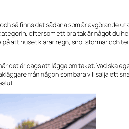
 och så finns det sådana som är avgörande utan
ategorin, eftersom ett bra tak är något du hel
a på att huset klarar regn, snö, stormar och te
när det är dags att lägga om taket. Vad ska eg
takläggare från någon som bara vill sälja ett sn
slut.