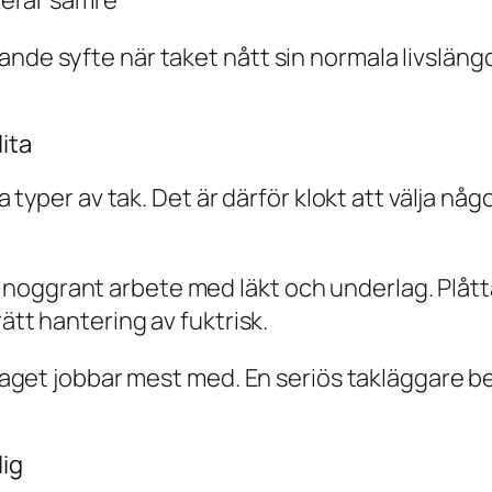
gerar sämre
de syfte när taket nått sin normala livslängd, 
ita
lla typer av tak. Det är därför klokt att välja 
oggrant arbete med läkt och underlag. Plåttak
rätt hantering av fuktrisk.
retaget jobbar mest med. En seriös takläggare b
lig