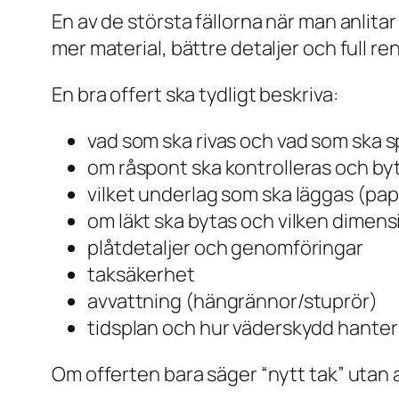
En av de största fällorna när man anlita
mer material, bättre detaljer och full r
En bra offert ska tydligt beskriva:
vad som ska rivas och vad som ska 
om råspont ska kontrolleras och by
vilket underlag som ska läggas (pa
om läkt ska bytas och vilken dimen
plåtdetaljer och genomföringar
taksäkerhet
avvattning (hängrännor/stuprör)
tidsplan och hur väderskydd hante
Om offerten bara säger “nytt tak” utan at